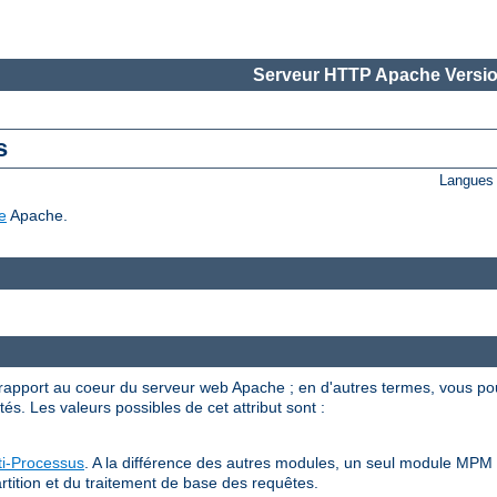
Serveur HTTP Apache Versio
s
Langues 
e
Apache.
apport au coeur du serveur web Apache ; en d'autres termes, vous po
s. Les valeurs possibles de cet attribut sont :
i-Processus
. A la différence des autres modules, un seul module MPM p
rtition et du traitement de base des requêtes.