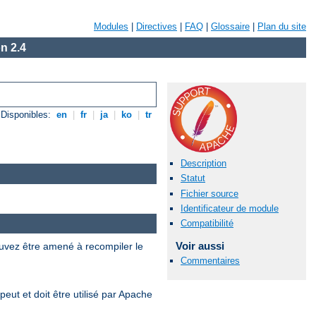
Modules
|
Directives
|
FAQ
|
Glossaire
|
Plan du site
n 2.4
Disponibles:
en
|
fr
|
ja
|
ko
|
tr
Description
Statut
Fichier source
Identificateur de module
Compatibilité
Voir aussi
uvez être amené à recompiler le
Commentaires
eut et doit être utilisé par Apache